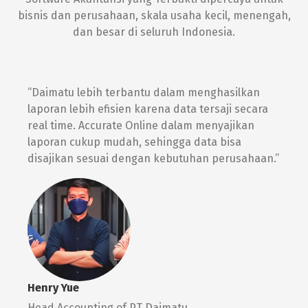
bisnis dan perusahaan, skala usaha kecil, menengah,
dan besar di seluruh Indonesia.
“Daimatu lebih terbantu dalam menghasilkan
“
laporan lebih efisien karena data tersaji secara
p
real time. Accurate Online dalam menyajikan
laporan cukup mudah, sehingga data bisa
b
disajikan sesuai dengan kebutuhan perusahaan.”
e
Henry Yue
V
Head Accounting of PT Daimatu