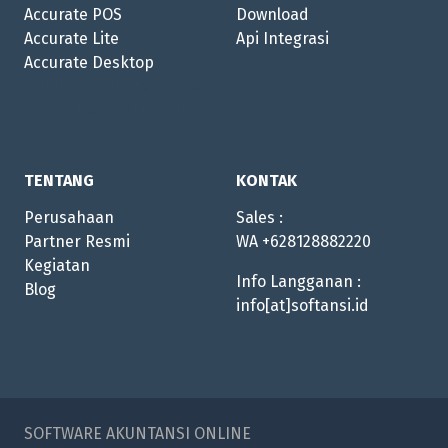
Accurate POS
Download
Accurate Lite
Api Integrasi
Accurate Desktop
training accurate online
kamus besar akuntansi
TENTANG
KONTAK
Perusahaan
Sales :
Partner Resmi
WA
+628128882220
Kegiatan
Info Langganan :
Blog
info[at]softansi.id
SOFTWARE AKUNTANSI ONLINE