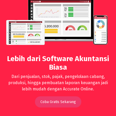
Lebih dari Software Akuntansi
Biasa
Dari penjualan, stok, pajak, pengelolaan cabang,
produksi, hingga pembuatan laporan keuangan jadi
lebih mudah dengan Accurate Online.
Coba Gratis Sekarang