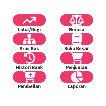
Laba/Rugi
Neraca
Arus Kas
Buku Besar
Histori Bank
Penjualan
Pembelian
Laporan