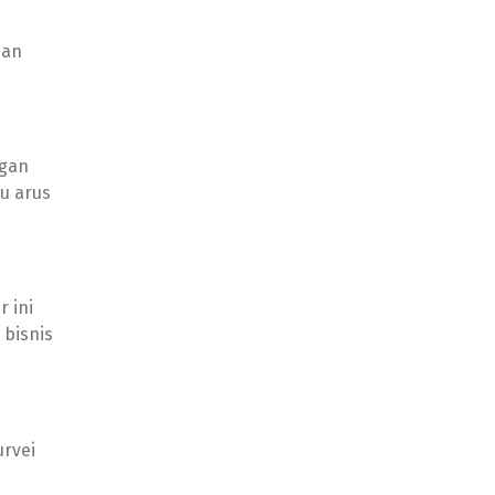
dan
ngan
u arus
 ini
bisnis
rvei