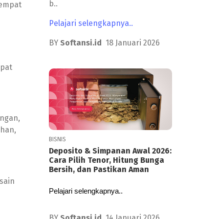
b..
tempat
Pelajari selengkapnya..
BY
Softansi.id
18 Januari 2026
apat
ingan,
ihan,
BISNIS
Deposito & Simpanan Awal 2026:
Cara Pilih Tenor, Hitung Bunga
Bersih, dan Pastikan Aman
sain
Pelajari selengkapnya..
BY
Softansi.id
14 Januari 2026