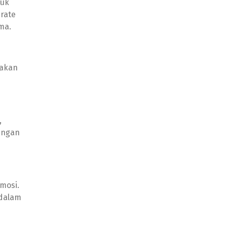
tuk
urate
ma.
nakan
,
dengan
mosi.
 dalam