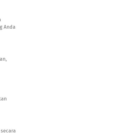
a
ng Anda
an,
kan
 secara