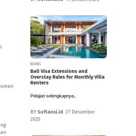
.
n
BISNIS
Bali Visa Extensions and
Overstay Rules for Monthly Villa
Renters
inuman
Pelajari selengkapnya..
BY
Softansi.id
27 Desember
2025
ang
kan