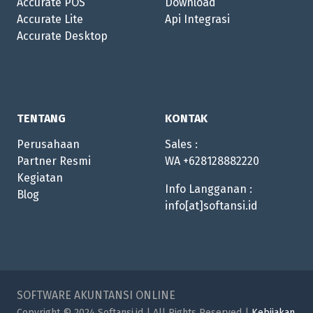
Accurate POS
Download
Accurate Lite
Api Integrasi
Accurate Desktop
training accurate online
kamus besar akuntansi
TENTANG
KONTAK
Perusahaan
Sales :
Partner Resmi
WA
+628128882220
Kegiatan
Info Langganan :
Blog
info[at]softansi.id
SOFTWARE AKUNTANSI ONLINE
Copyright © 2024 Softansi.id | All Rights Reserved |
Kebijakan