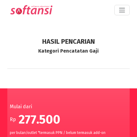
HASIL PENCARIAN
Kategori Pencatatan Gaji
Mulai dari
277.500
Rp
per bulan/outlet *termasuk PPN / belum termasuk add-on