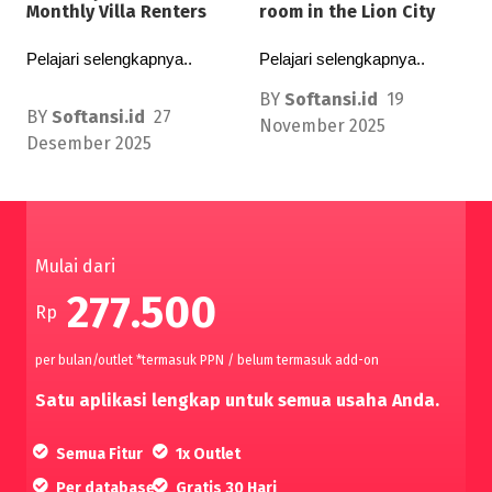
room in the Lion City
Monthly Villa Renters
Pelajari selengkapnya..
Pelajari selengkapnya..
BY
Softansi.id
19
BY
Softansi.id
27
November 2025
Desember 2025
Mulai dari
277.500
Rp
per bulan/outlet *termasuk PPN / belum termasuk add-on
Satu aplikasi lengkap untuk semua usaha Anda.
Semua Fitur
1x Outlet
Per database
Gratis 30 Hari